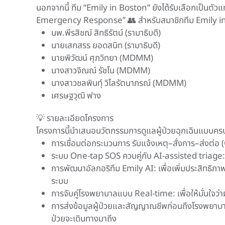
นอกจากนี้ ทีม “Emily in Boston” ยังได้รับเลือกเป็น
Emergency Response” 👥 สำหรับสมาชิกทีม Emily i
นพ.พีรสิชฌ์ สิทธิรัตน์ (รามาธิบดี)
นายเสกสรร ยอดสนิท (รามาธิบดี)
นายพิวัฒน์ ศุภวิทยา (MDMM)
นางสาวจิณณ์ รัชโน (MDMM)
นางสาวชลพินทุ์ วิไลรัตนาภรณ์ (MDMM)
เศรษฐวุฒิ ฟาง
💡 รายละเอียดโครงการ
โครงการนี้นำเสนอนวัตกรรมการดูแลผู้ป่วยฉุกเฉินแบบครบวง
การเชื่อมต่อกระบวนการ รับแจ้งเหตุ–สั่งการ–ส่งต่
ระบบ One-tap SOS ควบคู่กับ AI-assisted triage
การพัฒนาอัลกอริทึม Emily AI: เพื่อเพิ่มประสิท
ระบบ
การจับคู่โรงพยาบาลแบบ Real-time: เพื่อให้มั่นใจว่าผ
การส่งข้อมูลผู้ป่วยและสัญญาณชีพก่อนถึงโรงพยาบาล 
ป่วยจะเดินทางมาถึง